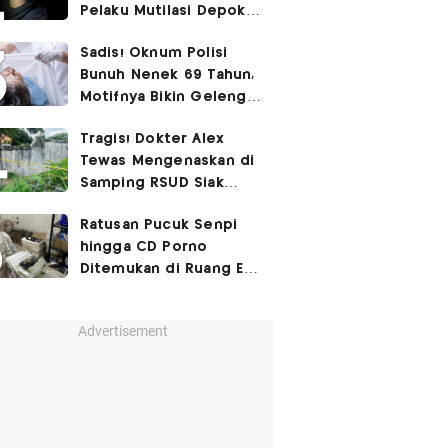
Pelaku Mutilasi Depok:
Murka Digerayangi
Sadis! Oknum Polisi
Korban di Kontrakan
Bunuh Nenek 69 Tahun,
Motifnya Bikin Geleng
Kepala
Tragis! Dokter Alex
Tewas Mengenaskan di
Samping RSUD Siak
Akibat Suntikan
Ratusan Pucuk Senpi
Rocuronium
hingga CD Porno
Ditemukan di Ruang Eks
Ketua Yayasan Sekolah
Advertisement