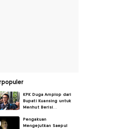
rpopuler
KPK Duga Amplop dari
Bupati Kuansing untuk
Menhut Berisi
SGD14.000,
Pengakuan
Pengembaliannya
Mengejutkan Saepul
Belum Utuh