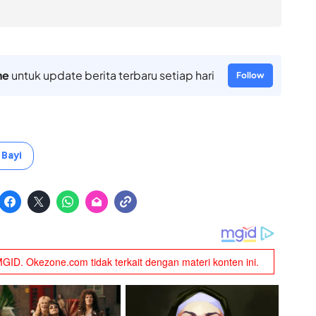
ne
untuk update berita terbaru setiap hari
Follow
Bayi