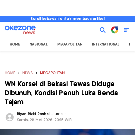
Scroll kebawah untuk membaca artikel
HOME
NASIONAL
MEGAPOLITAN
INTERNATIONAL
NU
HOME
NEWS
MEGAPOLITAN
WN Korsel di Bekasi Tewas Diduga
Dibunuh, Kondisi Penuh Luka Benda
Tajam
Riyan Rizki Roshali
,
Jurnalis
Kamis, 28 Mei 2026 |20:15 WIB