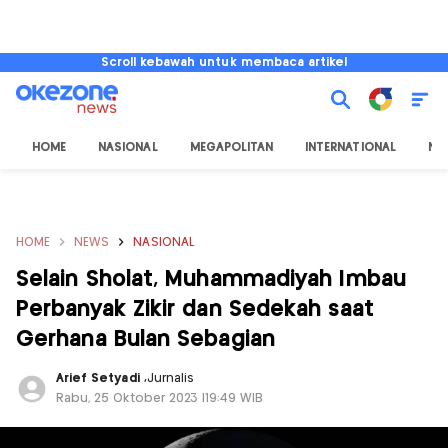
Scroll kebawah untuk membaca artikel
HOME
NASIONAL
MEGAPOLITAN
INTERNATIONAL
NU
HOME
NEWS
NASIONAL
Selain Sholat, Muhammadiyah Imbau
Perbanyak Zikir dan Sedekah saat
Gerhana Bulan Sebagian
Arief Setyadi
,
Jurnalis
Rabu, 25 Oktober 2023 |19:49 WIB