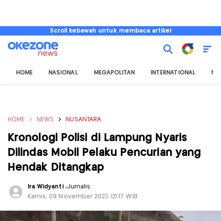
Scroll kebawah untuk membaca artikel
HOME
NASIONAL
MEGAPOLITAN
INTERNATIONAL
NU
HOME
NEWS
NUSANTARA
Kronologi Polisi di Lampung Nyaris
Dilindas Mobil Pelaku Pencurian yang
Hendak Ditangkap
Ira Widyanti
,
Jurnalis
Kamis, 09 November 2023 |21:17 WIB