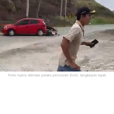
Polisi nyaris dilindas pelaku pencurian (Foto: tangkapan layar)