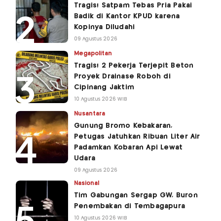
Tragis! Satpam Tebas Pria Pakai
Badik di Kantor KPUD karena
Kopinya Diludahi
09 Agustus 2026
Megapolitan
Tragis! 2 Pekerja Terjepit Beton
Proyek Drainase Roboh di
Cipinang Jaktim
10 Agustus 2026 WIB
Nusantara
Gunung Bromo Kebakaran,
Petugas Jatuhkan Ribuan Liter Air
Padamkan Kobaran Api Lewat
Udara
09 Agustus 2026
Nasional
Tim Gabungan Sergap GW, Buron
Penembakan di Tembagapura
10 Agustus 2026 WIB