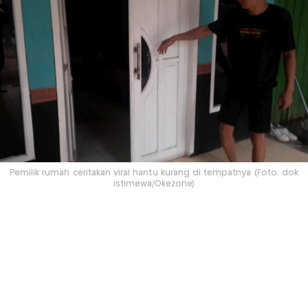
Pemilik rumah ceritakan viral hantu kurang di tempatnya (Foto: dok
istimewa/Okezone)