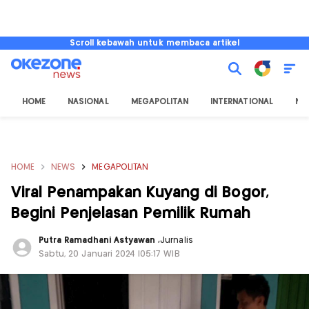
Scroll kebawah untuk membaca artikel
HOME
NASIONAL
MEGAPOLITAN
INTERNATIONAL
NU
HOME
NEWS
MEGAPOLITAN
Viral Penampakan Kuyang di Bogor,
Begini Penjelasan Pemilik Rumah
Putra Ramadhani Astyawan
,
Jurnalis
Sabtu, 20 Januari 2024 |05:17 WIB