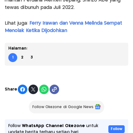
mantan Perdana Menteri Jepang, Shinzo Abe yang
tewas dibunuh pada Juli 2022.
Lihat juga:
Ferry Irawan dan Venna Melinda Sempat
Menolak Ketika Dijodohkan
Halaman:
1
2
3
Share
Follow Okezone di Google News
Follow
WhatsApp Channel Okezone
untuk
Follow
update berita terbaru setiap hari