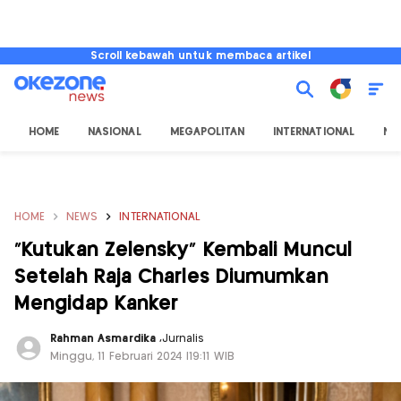
Scroll kebawah untuk membaca artikel
HOME
NASIONAL
MEGAPOLITAN
INTERNATIONAL
NU
HOME
NEWS
INTERNATIONAL
"Kutukan Zelensky" Kembali Muncul
Setelah Raja Charles Diumumkan
Mengidap Kanker
Rahman Asmardika
,
Jurnalis
Minggu, 11 Februari 2024 |19:11 WIB