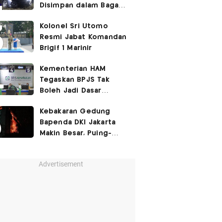
Disimpan dalam Bagasi
Honda Jazz
Kolonel Sri Utomo
Resmi Jabat Komandan
Brigif 1 Marinir
Kementerian HAM
Tegaskan BPJS Tak
Boleh Jadi Dasar
Perbedaan Kualitas
Kebakaran Gedung
Layanan Kesehatan
Bapenda DKI Jakarta
Makin Besar, Puing-
Puing Berjatuhan
Advertisement