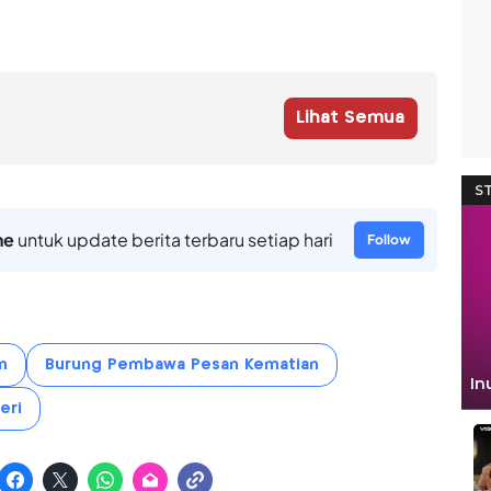
Lihat Semua
ne
untuk update berita terbaru setiap hari
Follow
n
Burung Pembawa Pesan Kematian
eri