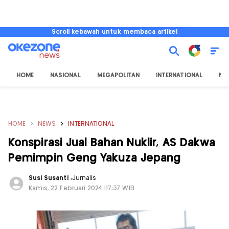
Scroll kebawah untuk membaca artikel
HOME
NASIONAL
MEGAPOLITAN
INTERNATIONAL
NU
HOME
NEWS
INTERNATIONAL
Konspirasi Jual Bahan Nuklir, AS Dakwa
Pemimpin Geng Yakuza Jepang
Susi Susanti
,
Jurnalis
Kamis, 22 Februari 2024 |17:37 WIB