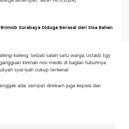
warga setempat, Senin (4/3/2024).
Brimob Surabaya Diduga Berasal dari Sisa Bahan
aleng-kaleng. Sebab salah satu warga, Ustadz Egy
angguan kiriman non medis di bagian tubuhnya.
ukyah syar'iyah cukup terkenal.
 enggak ada, sempat direkam juga kepala dan