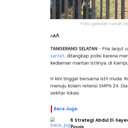
Polisi geledah rumah te
A
A
A
TANGERANG SELATAN
- Pria lanjut 
santet
, ditangkap polisi karena mem
kediaman mantan istrinya, di Kampu
H kini tinggal bersama istri muda. R
menuju kolam retensi SMPN 24. Dia 
sekitar lokasi.
Baca Juga:
6 Strategi Abdul El-Say
Zionis