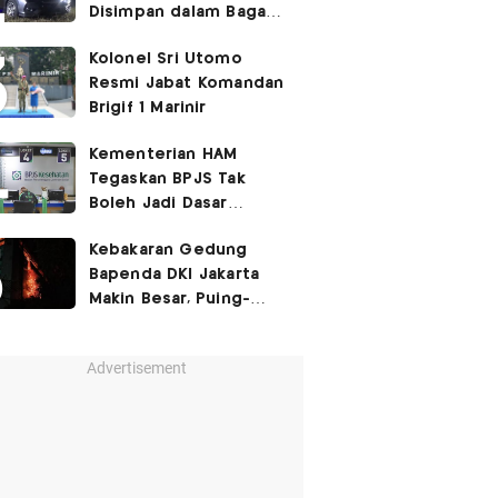
Disimpan dalam Bagasi
Honda Jazz
Kolonel Sri Utomo
Resmi Jabat Komandan
Brigif 1 Marinir
Kementerian HAM
Tegaskan BPJS Tak
Boleh Jadi Dasar
Perbedaan Kualitas
Kebakaran Gedung
Layanan Kesehatan
Bapenda DKI Jakarta
Makin Besar, Puing-
Puing Berjatuhan
Advertisement