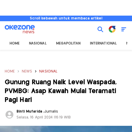
Scroll kebawah untuk membaca artikel
HOME
NASIONAL
MEGAPOLITAN
INTERNATIONAL
NU
HOME
NEWS
NASIONAL
Gunung Ruang Naik Level Waspada,
PVMBG: Asap Kawah Mulai Teramati
Pagi Hari
Binti Mufarida
,
Jurnalis
Selasa, 16 April 2024 |16:19 WIB