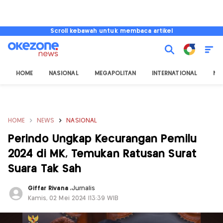
Scroll kebawah untuk membaca artikel
HOME
NASIONAL
MEGAPOLITAN
INTERNATIONAL
NU
HOME
NEWS
NASIONAL
Perindo Ungkap Kecurangan Pemilu
2024 di MK, Temukan Ratusan Surat
Suara Tak Sah
Giffar Rivana
,
Jurnalis
Kamis, 02 Mei 2024 |13:39 WIB