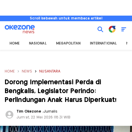
Scroll kebawah untuk membaca artikel
HOME
NASIONAL
MEGAPOLITAN
INTERNATIONAL
NU
HOME
NEWS
NUSANTARA
Dorong Implementasi Perda di
Bengkalis, Legislator Perindo:
Perlindungan Anak Harus Diperkuat!
Tim Okezone
,
Jurnalis
Jum'at, 22 Mei 2026 |18:31 WIB