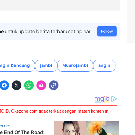
ne
untuk update berita terbaru setiap hari
Follow
ngin Kencang
jambi
Muarojambi
angin