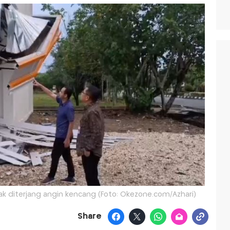
ak diterjang angin kencang (Foto: Okezone.com/Azhari)
Share