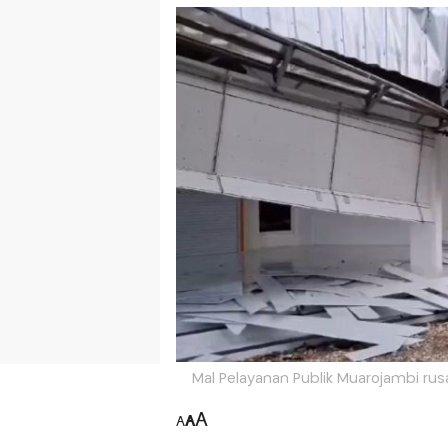
Mal Pelayanan Publik Muarojambi rus
A
A
A