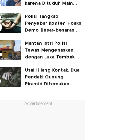
karena Dituduh Main
Judol
Polisi Tangkap
Penyebar Konten Hoaks
Demo Besar-besaran
Bulan Agustus
Mantan Istri Polisi
Tewas Mengenaskan
dengan Luka Tembak di
Kamar Mandi
Usai Hilang Kontak, Dua
Pendaki Gunung
Piramid Ditemukan
Tewas di Jurang
Sedalam 60 Meter
Advertisement