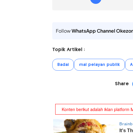
Follow
WhatsApp Channel Okezo
Topik Artikel :
Badai
mal pelayan publik
A
Share