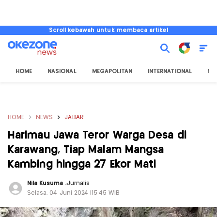
Scroll kebawah untuk membaca artikel
HOME
NASIONAL
MEGAPOLITAN
INTERNATIONAL
NU
HOME
NEWS
JABAR
Harimau Jawa Teror Warga Desa di
Karawang, Tiap Malam Mangsa
Kambing hingga 27 Ekor Mati
Nila Kusuma
,
Jurnalis
Selasa, 04 Juni 2024 |15:45 WIB