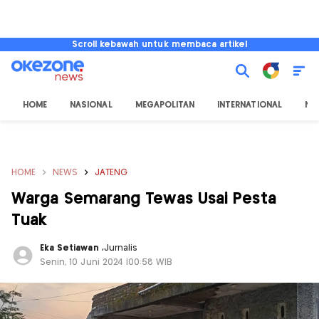
Scroll kebawah untuk membaca artikel
HOME
NASIONAL
MEGAPOLITAN
INTERNATIONAL
NU
HOME
NEWS
JATENG
Warga Semarang Tewas Usai Pesta
Tuak
Eka Setiawan
,
Jurnalis
Senin, 10 Juni 2024 |00:58 WIB