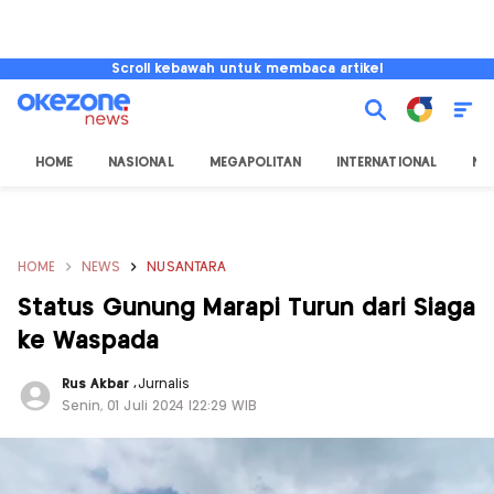
Scroll kebawah untuk membaca artikel
HOME
NASIONAL
MEGAPOLITAN
INTERNATIONAL
NU
HOME
NEWS
NUSANTARA
Status Gunung Marapi Turun dari Siaga
ke Waspada
Rus Akbar
,
Jurnalis
Senin, 01 Juli 2024 |22:29 WIB