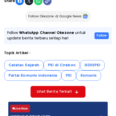
Share
Follow Okezone di Google News
Follow
WhatsApp Channel Okezone
untuk
Follow
update berita terbaru setiap hari
Topik Artikel :
Catatan Sejarah
PKI di Cirebon
G30SPKI
Partai Komunis Indonesia
PKI
Komunis
Lihat Berita Terkait
Live Now