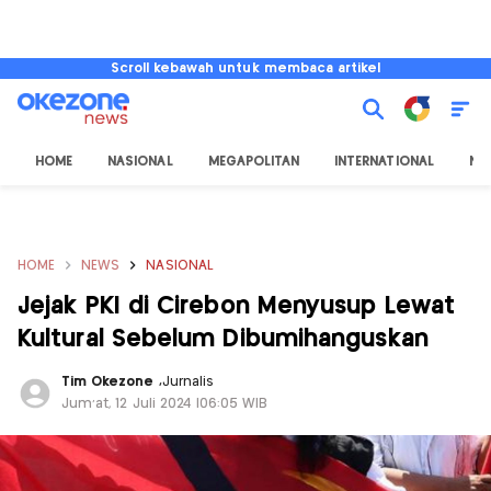
Scroll kebawah untuk membaca artikel
HOME
NASIONAL
MEGAPOLITAN
INTERNATIONAL
NU
HOME
NEWS
NASIONAL
Jejak PKI di Cirebon Menyusup Lewat
Kultural Sebelum Dibumihanguskan
Tim Okezone
,
Jurnalis
Jum'at, 12 Juli 2024 |06:05 WIB