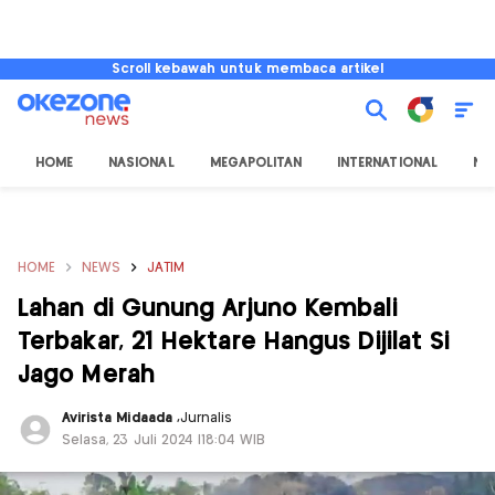
Scroll kebawah untuk membaca artikel
HOME
NASIONAL
MEGAPOLITAN
INTERNATIONAL
NU
HOME
NEWS
JATIM
Lahan di Gunung Arjuno Kembali
Terbakar, 21 Hektare Hangus Dijilat Si
Jago Merah
Avirista Midaada
,
Jurnalis
Selasa, 23 Juli 2024 |18:04 WIB