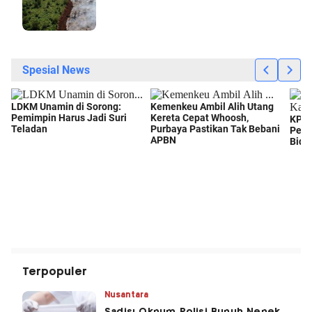
Terpopuler
Nusantara
Sadis! Oknum Polisi Bunuh Nenek