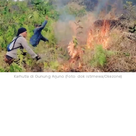
Karhutla di Gunung Arjuno (Foto: dok istimewa/Okezone)