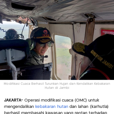
Modifikasi Cuaca Berhasil Turunkan Hujan dan Kendalikan Kebakaran
Hutan di Jambi
JAKARTA-
Operasi modifikasi cuaca (OMC) untuk
mengendalikan
kebakaran hutan
dan lahan (karhutla)
berhasil membasahi kawasan yang rentan terhadap