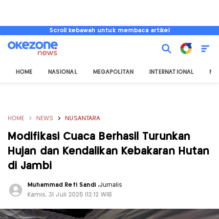
Scroll kebawah untuk membaca artikel
HOME
NASIONAL
MEGAPOLITAN
INTERNATIONAL
NU
HOME
NEWS
NUSANTARA
Modifikasi Cuaca Berhasil Turunkan
Hujan dan Kendalikan Kebakaran Hutan
di Jambi
Muhammad Refi Sandi
,
Jurnalis
Kamis, 31 Juli 2025 |12:12 WIB