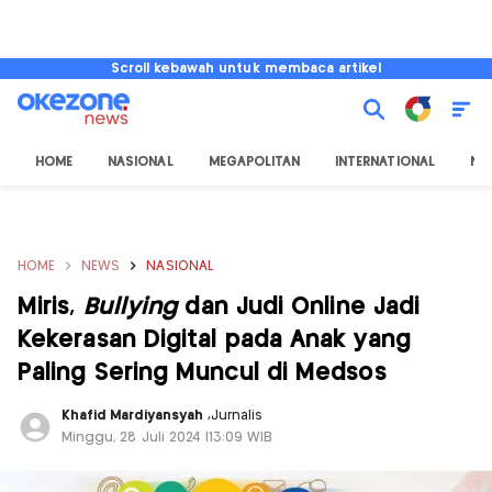
Scroll kebawah untuk membaca artikel
HOME
NASIONAL
MEGAPOLITAN
INTERNATIONAL
NU
HOME
NEWS
NASIONAL
Miris,
Bullying
dan Judi Online Jadi
Kekerasan Digital pada Anak yang
Paling Sering Muncul di Medsos
Khafid Mardiyansyah
,
Jurnalis
Minggu, 28 Juli 2024 |13:09 WIB