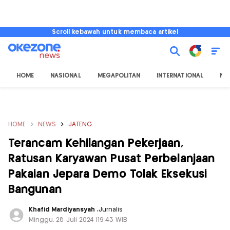
Scroll kebawah untuk membaca artikel
HOME
NASIONAL
MEGAPOLITAN
INTERNATIONAL
NU
HOME
NEWS
JATENG
Terancam Kehilangan Pekerjaan,
Ratusan Karyawan Pusat Perbelanjaan
Pakaian Jepara Demo Tolak Eksekusi
Bangunan
Khafid Mardiyansyah
,
Jurnalis
Minggu, 28 Juli 2024 |19:43 WIB