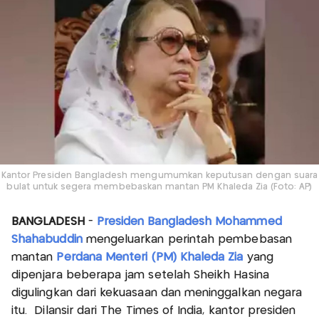
Kantor Presiden Bangladesh mengumumkan keputusan dengan suara
bulat untuk segera membebaskan mantan PM Khaleda Zia (Foto: AP)
BANGLADESH
-
Presiden Bangladesh Mohammed
Shahabuddin
mengeluarkan perintah pembebasan
mantan
Perdana Menteri (PM) Khaleda Zia
yang
dipenjara beberapa jam setelah Sheikh Hasina
digulingkan dari kekuasaan dan meninggalkan negara
itu. Dilansir dari The Times of India, kantor presiden