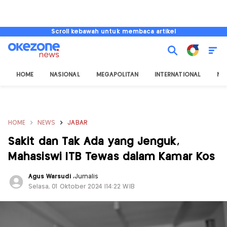
Scroll kebawah untuk membaca artikel
HOME
NASIONAL
MEGAPOLITAN
INTERNATIONAL
NU
HOME
NEWS
JABAR
Sakit dan Tak Ada yang Jenguk,
Mahasiswi ITB Tewas dalam Kamar Kos
Agus Warsudi
,
Jurnalis
Selasa, 01 Oktober 2024 |14:22 WIB