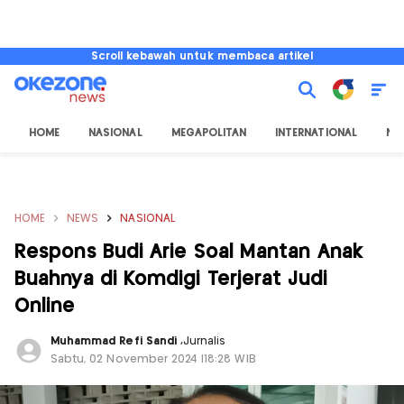
Scroll kebawah untuk membaca artikel
HOME
NASIONAL
MEGAPOLITAN
INTERNATIONAL
NU
HOME
NEWS
NASIONAL
Respons Budi Arie Soal Mantan Anak
Buahnya di Komdigi Terjerat Judi
Online
Muhammad Refi Sandi
,
Jurnalis
Sabtu, 02 November 2024 |18:28 WIB