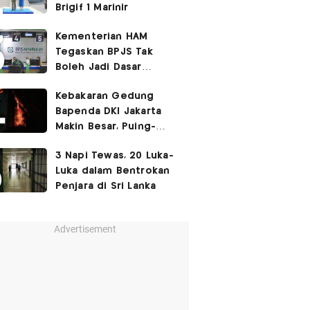
Brigif 1 Marinir
Kementerian HAM
Tegaskan BPJS Tak
Boleh Jadi Dasar
Perbedaan Kualitas
Kebakaran Gedung
Layanan Kesehatan
Bapenda DKI Jakarta
Makin Besar, Puing-
Puing Berjatuhan
3 Napi Tewas, 20 Luka-
Luka dalam Bentrokan
Penjara di Sri Lanka
Advertisement