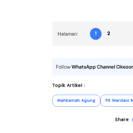
Halaman:
1
2
Follow
WhatsApp Channel Okezo
Topik Artikel :
Mahkamah Agung
PK Mardani 
Share