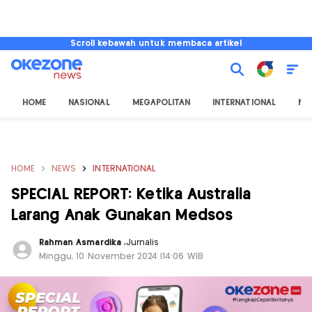
Scroll kebawah untuk membaca artikel
HOME
NASIONAL
MEGAPOLITAN
INTERNATIONAL
NU
HOME
NEWS
INTERNATIONAL
SPECIAL REPORT: Ketika Australia
Larang Anak Gunakan Medsos
Rahman Asmardika
,
Jurnalis
Minggu, 10 November 2024 |14:06 WIB