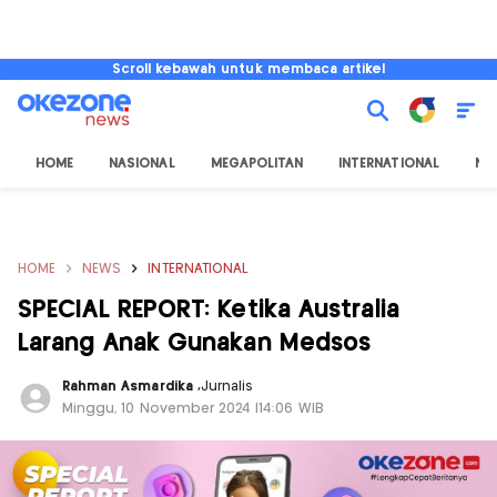
Scroll kebawah untuk membaca artikel
HOME
NASIONAL
MEGAPOLITAN
INTERNATIONAL
NU
HOME
NEWS
INTERNATIONAL
SPECIAL REPORT: Ketika Australia
Larang Anak Gunakan Medsos
Rahman Asmardika
,
Jurnalis
Minggu, 10 November 2024 |14:06 WIB