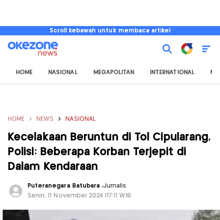
Scroll kebawah untuk membaca artikel
HOME
NASIONAL
MEGAPOLITAN
INTERNATIONAL
NU
HOME
NEWS
NASIONAL
Kecelakaan Beruntun di Tol Cipularang,
Polisi: Beberapa Korban Terjepit di
Dalam Kendaraan
Puteranegara Batubara
,
Jurnalis
Senin, 11 November 2024 |17:11 WIB