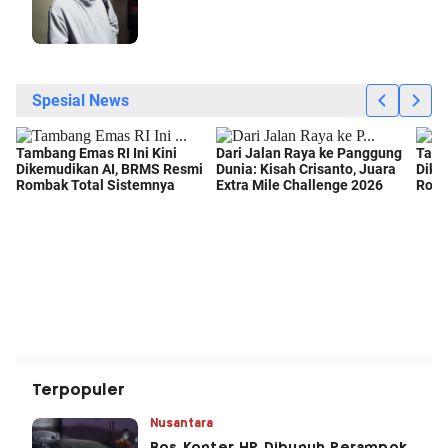
Terpopuler
Nusantara
Bos Konter HP Dibunuh Perampok,