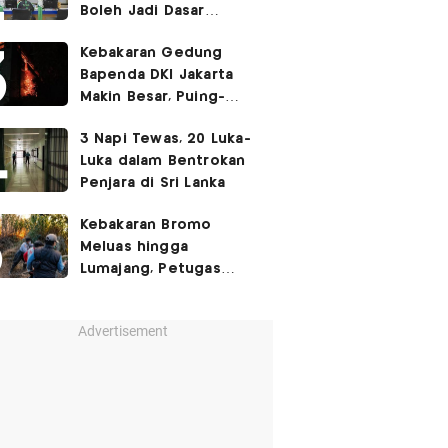
Boleh Jadi Dasar
Perbedaan Kualitas
Kebakaran Gedung
Layanan Kesehatan
Bapenda DKI Jakarta
Makin Besar, Puing-
Puing Berjatuhan
3 Napi Tewas, 20 Luka-
Luka dalam Bentrokan
Penjara di Sri Lanka
Kebakaran Bromo
Meluas hingga
Lumajang, Petugas
Gabungan Buat Sekat
Api
Advertisement