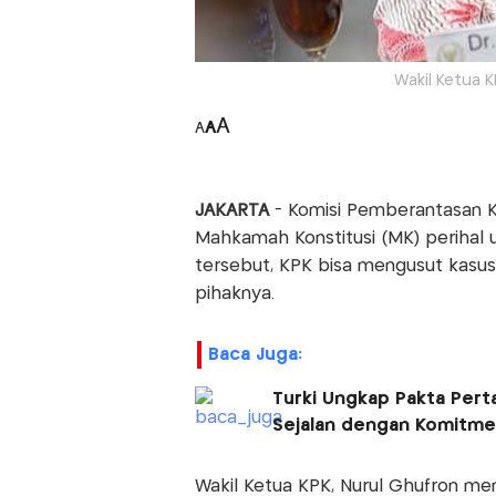
Wakil Ketua K
A
A
A
JAKARTA
- Komisi Pemberantasan 
Mahkamah Konstitusi (MK) perihal u
tersebut, KPK bisa mengusut kasus 
pihaknya.
Baca Juga:
Turki Ungkap Pakta Pert
Sejalan dengan Komitm
Wakil Ketua KPK, Nurul Ghufron me