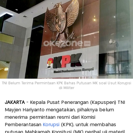
TNI Belum Terima Permintaan KPK Bahas Putusan MK soal Usut Korupsi
di Militer
JAKARTA
- Kepala Pusat Penerangan (Kapuspen) TNI
Mayjen Hariyanto mengatakan, pihaknya belum
menerima permintaan resmi dari Komisi
Pemberantasan
Korupsi
(KPK), untuk membahas
putusan Mahkamah Konsitusi (MK) perihal uji materil