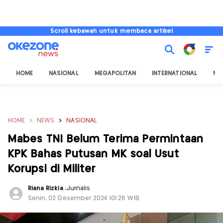
Scroll kebawah untuk membaca artikel
HOME
NASIONAL
MEGAPOLITAN
INTERNATIONAL
NU
HOME
NEWS
NASIONAL
Mabes TNI Belum Terima Permintaan
KPK Bahas Putusan MK soal Usut
Korupsi di Militer
Riana Rizkia
,
Jurnalis
Senin, 02 Desember 2024 |01:28 WIB