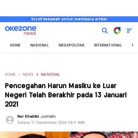
Scroll kebawah untuk membaca artikel
HOME
NASIONAL
MEGAPOLITAN
INTERNATIONAL
NU
HOME
NEWS
NASIONAL
Pencegahan Harun Masiku ke Luar
Negeri Telah Berakhir pada 13 Januari
2021
Nur Khabibi
,
Jurnalis
Selasa, 17 Desember 2024 |15:11 WIB