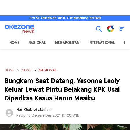
Scroll kebawah untuk membaca artikel
HOME
NASIONAL
MEGAPOLITAN
INTERNATIONAL
NU
HOME
NEWS
NASIONAL
Bungkam Saat Datang, Yasonna Laoly
Keluar Lewat Pintu Belakang KPK Usai
Diperiksa Kasus Harun Masiku
Nur Khabibi
,
Jurnalis
Rabu, 18 Desember 2024 |17:28 WIB