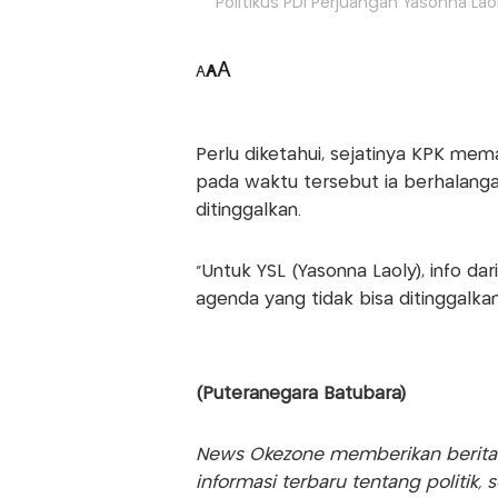
Politikus PDI Perjuangan Yasonna Lao
A
A
A
Perlu diketahui, sejatinya KPK mem
pada waktu tersebut ia berhalangan
ditinggalkan.
“Untuk YSL (Yasonna Laoly), info da
agenda yang tidak bisa ditinggalka
(Puteranegara Batubara)
News Okezone memberikan berita te
informasi terbaru tentang politik, 