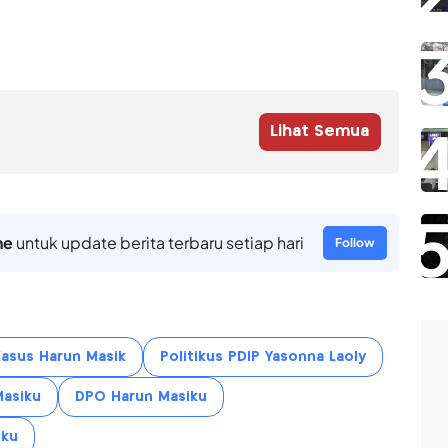
Lihat Semua
ne
untuk update berita terbaru setiap hari
Follow
Kasus Harun Masik
Politikus PDIP Yasonna Laoly
Masiku
DPO Harun Masiku
iku