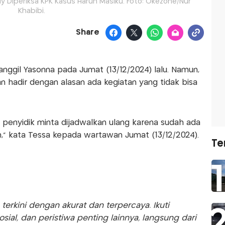
ly Diperiksa KPK Kasus Harun Masiku. Foto: Okezone/Nur
Khabibi.
Share
anggil Yasonna pada Jumat (13/12/2024) lalu. Namun,
 hadir dengan alasan ada kegiatan yang tidak bisa
ri penyidik minta dijadwalkan ulang karena sudah ada
n,” kata Tessa kepada wartawan Jumat (13/12/2024).
Te
rkini dengan akurat dan terpercaya. Ikuti
sosial, dan peristiwa penting lainnya, langsung dari