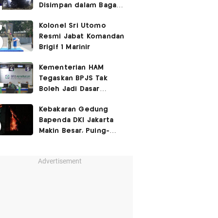
Disimpan dalam Bagasi
Honda Jazz
Kolonel Sri Utomo
Resmi Jabat Komandan
Brigif 1 Marinir
Kementerian HAM
Tegaskan BPJS Tak
Boleh Jadi Dasar
Perbedaan Kualitas
Kebakaran Gedung
Layanan Kesehatan
Bapenda DKI Jakarta
Makin Besar, Puing-
Puing Berjatuhan
Advertisement