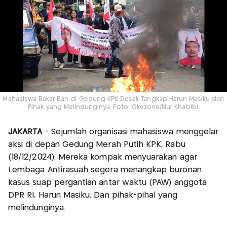
Mahasiswa Bakar Ban di Gedung KPK Desak Tangkap Harun Masiku dan
Pihak yang Melindunginya. Foto: Okezone/Nur Khabibi.
JAKARTA
- Sejumlah organisasi mahasiswa menggelar
aksi di depan Gedung Merah Putih KPK, Rabu
(18/12/2024). Mereka kompak menyuarakan agar
Lembaga Antirasuah segera menangkap buronan
kasus suap pergantian antar waktu (PAW) anggota
DPR RI, Harun Masiku. Dan pihak-pihal yang
melindunginya.