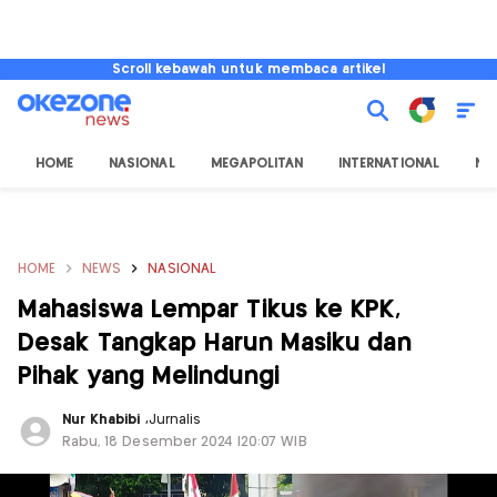
Scroll kebawah untuk membaca artikel
HOME
NASIONAL
MEGAPOLITAN
INTERNATIONAL
NU
HOME
NEWS
NASIONAL
Mahasiswa Lempar Tikus ke KPK,
Desak Tangkap Harun Masiku dan
Pihak yang Melindungi
Nur Khabibi
,
Jurnalis
Rabu, 18 Desember 2024 |20:07 WIB