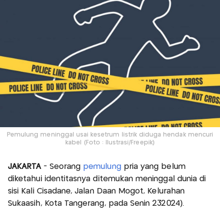
Pemulung meninggal usai kesetrum listrik diduga hendak mencuri
kabel (Foto : Ilustrasi/Freepik)
JAKARTA
- Seorang
pemulung
pria yang belum
diketahui identitasnya ditemukan meninggal dunia di
sisi Kali Cisadane, Jalan Daan Mogot, Kelurahan
Sukaasih, Kota Tangerang, pada Senin 232024).