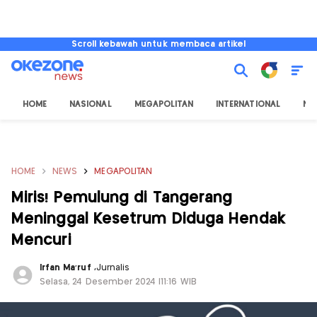
Scroll kebawah untuk membaca artikel
HOME
NASIONAL
MEGAPOLITAN
INTERNATIONAL
NU
HOME
NEWS
MEGAPOLITAN
Miris! Pemulung di Tangerang
Meninggal Kesetrum Diduga Hendak
Mencuri
Irfan Ma'ruf
,
Jurnalis
Selasa, 24 Desember 2024 |11:16 WIB