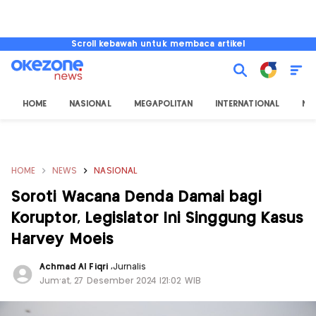
Scroll kebawah untuk membaca artikel
HOME
NASIONAL
MEGAPOLITAN
INTERNATIONAL
NU
HOME
NEWS
NASIONAL
Soroti Wacana Denda Damai bagi
Koruptor, Legislator Ini Singgung Kasus
Harvey Moeis
Achmad Al Fiqri
,
Jurnalis
Jum'at, 27 Desember 2024 |21:02 WIB