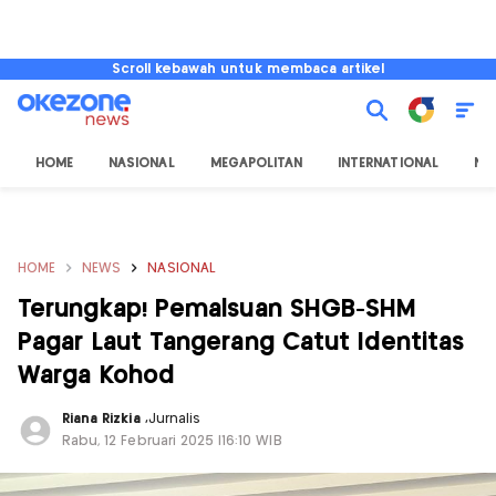
Scroll kebawah untuk membaca artikel
HOME
NASIONAL
MEGAPOLITAN
INTERNATIONAL
NU
HOME
NEWS
NASIONAL
Terungkap! Pemalsuan SHGB-SHM
Pagar Laut Tangerang Catut Identitas
Warga Kohod
Riana Rizkia
,
Jurnalis
Rabu, 12 Februari 2025 |16:10 WIB