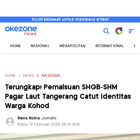
Scroll kebawah untuk membaca artikel
HOME
NASIONAL
MEGAPOLITAN
INTERNATIONAL
NU
HOME
NEWS
NASIONAL
Terungkap! Pemalsuan SHGB-SHM
Pagar Laut Tangerang Catut Identitas
Warga Kohod
Riana Rizkia
,
Jurnalis
Rabu, 12 Februari 2025 |16:10 WIB