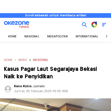
Scroll kebawah untuk membaca artikel
HOME
NASIONAL
MEGAPOLITAN
INTERNATIONAL
NU
HOME
NEWS
NASIONAL
Kasus Pagar Laut Segarajaya Bekasi
Naik ke Penyidikan
Riana Rizkia
,
Jurnalis
Jum'at, 28 Februari 2025 |15:55 WIB