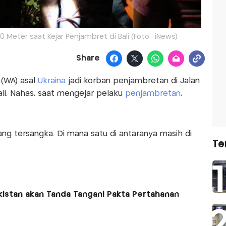
 Meter saat Kejar Penjambret di Bali (Foto : iNews)
Share
 (WA) asal
Ukraina
jadi korban penjambretan di Jalan
ali. Nahas, saat mengejar pelaku
penjambretan
,
ang tersangka. Di mana satu di antaranya masih di
Te
akistan akan Tanda Tangani Pakta Pertahanan