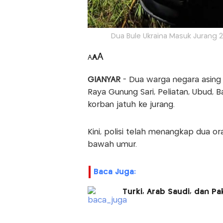
Dua Bule Ukraina Masuk Jurang 20
A
A
A
GIANYAR
- Dua warga negara asing
Raya Gunung Sari, Peliatan, Ubud, B
korban jatuh ke jurang.
Kini, polisi telah menangkap dua or
bawah umur.
Baca Juga:
Turki, Arab Saudi, dan P