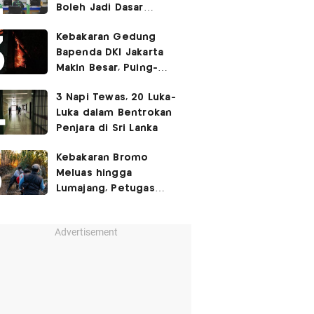
Boleh Jadi Dasar
Perbedaan Kualitas
Kebakaran Gedung
Layanan Kesehatan
Bapenda DKI Jakarta
Makin Besar, Puing-
Puing Berjatuhan
3 Napi Tewas, 20 Luka-
Luka dalam Bentrokan
Penjara di Sri Lanka
Kebakaran Bromo
Meluas hingga
Lumajang, Petugas
Gabungan Buat Sekat
Api
Advertisement