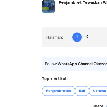
Penjambret Tewaskan Wan
Halaman:
1
2
Follow
WhatsApp Channel Okezo
Topik Artikel :
Penjambretan
Bali
Ukraina
Share