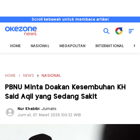
Scroll kebawah untuk membaca artikel
HOME
NASIONAL
MEGAPOLITAN
INTERNATIONAL
NU
HOME
NEWS
NASIONAL
PBNU Minta Doakan Kesembuhan KH
Said Aqil yang Sedang Sakit
Nur Khabibi
,
Jurnalis
Jum'at, 07 Maret 2025 |00:23 WIB