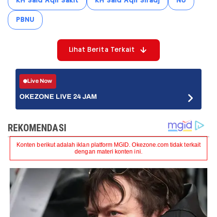
KH Said Aqil Sakit
KH Said Aqil Siradj
NU
PBNU
Lihat Berita Terkait
Live Now
OKEZONE LIVE 24 JAM