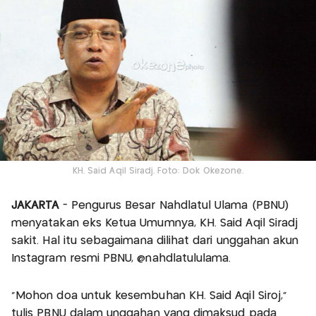
KH. Said Aqil Siradj. Foto: Dok Okezone.
JAKARTA
- Pengurus Besar Nahdlatul Ulama (PBNU)
menyatakan eks Ketua Umumnya, KH. Said Aqil Siradj
sakit. Hal itu sebagaimana dilihat dari unggahan akun
Instagram resmi PBNU, @nahdlatululama.
"Mohon doa untuk kesembuhan KH. Said Aqil Siroj,"
tulis PBNU dalam unggahan yang dimaksud pada