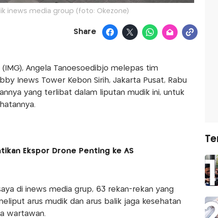
k inews media group (foto: Okezone)
Share
(IMG), Angela Tanoesoedibjo melepas tim
bby Inews Tower Kebon Sirih, Jakarta Pusat, Rabu
nnya yang terlibat dalam liputan mudik ini, untuk
ehatannya.
Te
tikan Ekspor Drone Penting ke AS
saya di inews media grup, 63 rekan-rekan yang
eliput arus mudik dan arus balik jaga kesehatan
da wartawan.