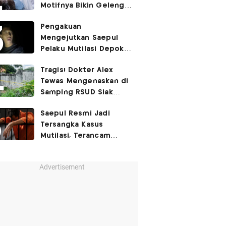
Motifnya Bikin Geleng
Kepala
Pengakuan
Mengejutkan Saepul
Pelaku Mutilasi Depok:
Murka Digerayangi
Tragis! Dokter Alex
Korban di Kontrakan
Tewas Mengenaskan di
Samping RSUD Siak
Akibat Suntikan
Saepul Resmi Jadi
Rocuronium
Tersangka Kasus
Mutilasi, Terancam
Penjara Seumur Hidup!
Advertisement