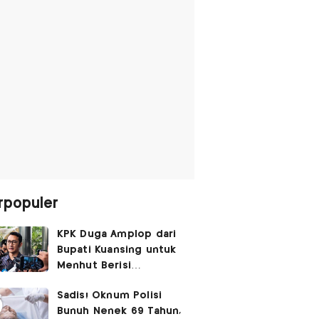
rpopuler
KPK Duga Amplop dari
Bupati Kuansing untuk
Menhut Berisi
SGD14.000,
Sadis! Oknum Polisi
Pengembaliannya
Bunuh Nenek 69 Tahun,
Belum Utuh