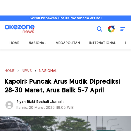
Scroll kebawah untuk membaca artikel
HOME
NASIONAL
MEGAPOLITAN
INTERNATIONAL
NU
HOME
NEWS
NASIONAL
Kapolri: Puncak Arus Mudik Diprediksi
28-30 Maret, Arus Balik 5-7 April
Riyan Rizki Roshali
,
Jurnalis
Kamis, 20 Maret 2025 |19:03 WIB