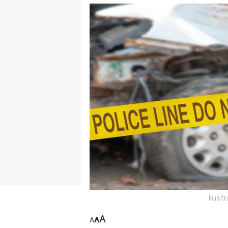
Ilustr
A
A
A