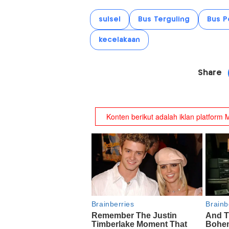
sulsel
Bus Terguling
Bus P
kecelakaan
Share