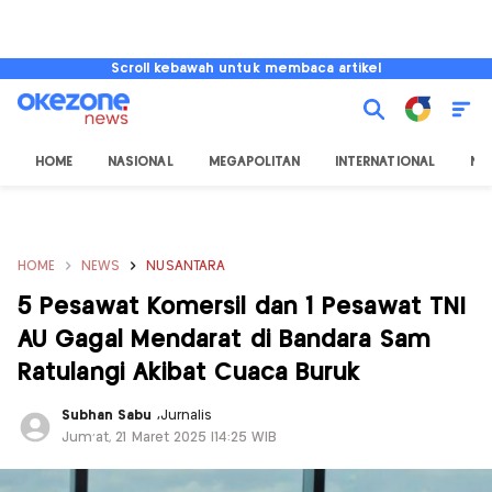
Scroll kebawah untuk membaca artikel
HOME
NASIONAL
MEGAPOLITAN
INTERNATIONAL
NU
HOME
NEWS
NUSANTARA
5 Pesawat Komersil dan 1 Pesawat TNI
AU Gagal Mendarat di Bandara Sam
Ratulangi Akibat Cuaca Buruk
Subhan Sabu
,
Jurnalis
Jum'at, 21 Maret 2025 |14:25 WIB