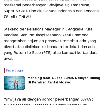
maskapai penerbangan Sriwijaya air, TransNusa,
Super Air Jet, Lion air, Garuda Indonesia dan Kencana
05 milik TNI AU.
Stakeholder Relations Manager PT. Angkasa Pura I
Bandara Sam Ratulangi Manado, Yanti Pramono
mengatakan sejumlah pesawat tersebut ada yang
divert atau dialihkan ke bandara terdekat dan ada
yang Return to Base (RTB) atau kembali ke bandara
awal.
Baca Juga :
Mancing saat Cuaca Buruk, Nelayan Hilang
di Perairan Pantai Moawo
"Sriwijaya air dengan nomor penerbangan SJY693