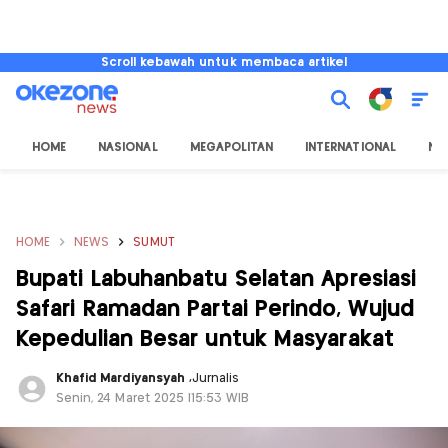
Scroll kebawah untuk membaca artikel
HOME
NASIONAL
MEGAPOLITAN
INTERNATIONAL
NU
HOME
NEWS
SUMUT
Bupati Labuhanbatu Selatan Apresiasi
Safari Ramadan Partai Perindo, Wujud
Kepedulian Besar untuk Masyarakat
Khafid Mardiyansyah
,
Jurnalis
Senin, 24 Maret 2025 |15:53 WIB