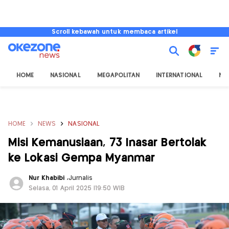
Scroll kebawah untuk membaca artikel
HOME
NASIONAL
MEGAPOLITAN
INTERNATIONAL
NU
HOME
NEWS
NASIONAL
Misi Kemanusiaan, 73 Inasar Bertolak
ke Lokasi Gempa Myanmar
Nur Khabibi
,
Jurnalis
Selasa, 01 April 2025 |19:50 WIB