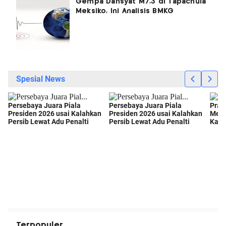
Gempa Dahsyat M7,3 di Tapachula
Meksiko, Ini Analisis BMKG
Terpopuler