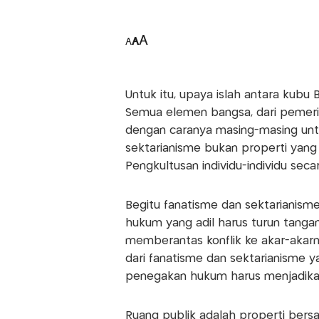
A
A
A
Untuk itu, upaya islah antara kubu 
Semua elemen bangsa, dari pemer
dengan caranya masing-masing untu
sektarianisme bukan properti yang 
Pengkultusan individu-individu seca
Begitu fanatisme dan sektarianism
hukum yang adil harus turun tanga
memberantas konflik ke akar-akarn
dari fanatisme dan sektarianisme y
penegakan hukum harus menjadikan
Ruang publik adalah properti bersa