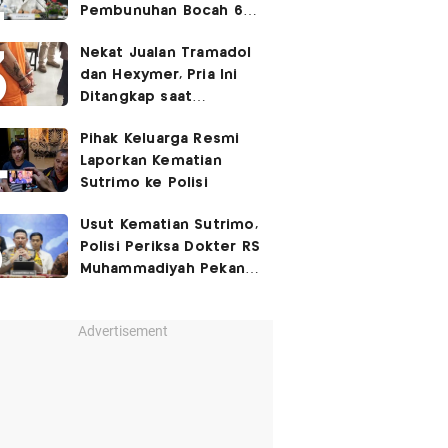
Pembunuhan Bocah 6
Tahun di Tapsel
Nekat Jualan Tramadol
Dihukum Seumur Hidup
dan Hexymer, Pria Ini
Ditangkap saat
Transaksi di Parkiran
Pihak Keluarga Resmi
Laporkan Kematian
Sutrimo ke Polisi
Usut Kematian Sutrimo,
Polisi Periksa Dokter RS
Muhammadiyah Pekan
Depan
Advertisement