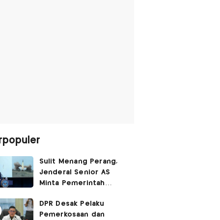
rpopuler
Sulit Menang Perang,
Jenderal Senior AS
Minta Pemerintah
Trump Cari Jalan Damai
DPR Desak Pelaku
Lawan Iran
Pemerkosaan dan