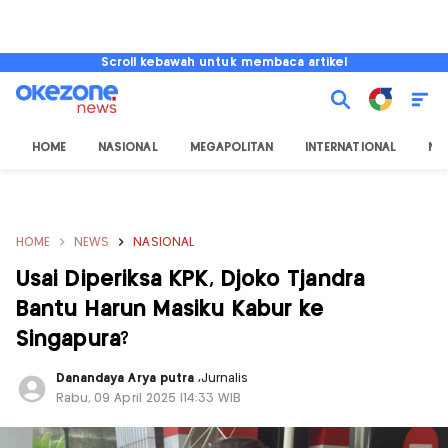
Scroll kebawah untuk membaca artikel
HOME
NASIONAL
MEGAPOLITAN
INTERNATIONAL
NU
HOME
NEWS
NASIONAL
Usai Diperiksa KPK, Djoko Tjandra
Bantu Harun Masiku Kabur ke
Singapura?
Danandaya Arya putra
,
Jurnalis
Rabu, 09 April 2025 |14:33 WIB