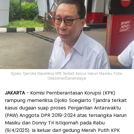
Djoko Tjandra Diperiksa KPK Terkait Kasus Harun Masiku. Foto:
Okezone/Danandaya.
JAKARTA
- Komisi Pemberantasan Korupsi (KPK)
rampung memeriksa Djoko Soegiarto Tjandra terkait
kasus dugaan suap proses Pergantian Antarwaktu
(PAW) Anggota DPR 2019-2024 atas tersangka Harun
Masiku dan Donny Tri Istiqomah pada Rabu
(9/4/2025). Ia keluar dari gedung Merah Putih KPK