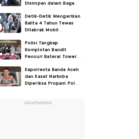
Disimpan dalam Bagasi
Honda Jazz
Detik-Detik Mengerikan
Balita 4 Tahun Tewas
Ditabrak Mobil
Kapolsek
Polisi Tangkap
Komplotan Bandit
Pencuri Baterai Tower,
Kerugian Capai Rp432
Kapolresta Banda Aceh
Juta
dan Kasat Narkoba
Diperiksa Propam Polri,
Ada Apa?
Advertisement